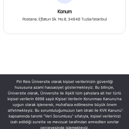
Konum
Postane, Eflatun Sk. No:8, 34940 Tuzla/İstanbul
Piri Reis Üniversite olarak kişisel verilerinizin güvenliği
hususuna azami hassasiyet göstermekteyiz. Bu bilinçle,
Üniversite olarak, Üniversite ile ilişkili tüm şahıslara ait her türlü
kişisel verilerin 6698 sayılı Kişisel Verilerin Korunması Kanunu’na
uygun olarak işlenerek, muhafaza edilmesine büyük önem
atfetmekteyiz. Bu sorumluluğumuzun tam idraki ile KVK Kanunu
kapsamında tanımlı “Veri Sorumlusu” sıfatıyla, kişisel verilerinizi
izah edildiği surette ve mevzuat tarafından emredilen sınırlar
çerçevesinde işlemekteyiz.